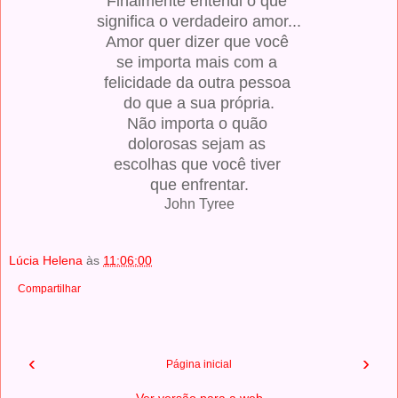
Finalmente entendi o que
significa o verdadeiro amor...
Amor quer dizer que você
se importa mais com a
felicidade da outra pessoa
do que a sua própria.
Não importa o quão
dolorosas sejam as
escolhas que você tiver
que enfrentar.
John Tyree
Lúcia Helena
às
11:06:00
Compartilhar
‹
›
Página inicial
Ver versão para a web