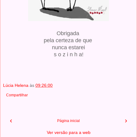
Obrigada
pela certeza de que
nunca estarei
s o z i n h a!
Lúcia Helena
às
09:26:00
Compartilhar
‹
›
Página inicial
Ver versão para a web