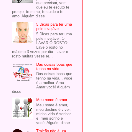
que precisar, vem
que eu te escuto te
protejo, te mimo, te cuido e te
amo. Alguém disse
5 Dicas para ter uma
pele invejável.
5 Dicas para ter uma
pele invejável. 1-
LAVAR O ROSTO:
Lave o rosto no
máximo 3 vezes por dia. Lavar o
rosto muitas vezes re...
Das coisas boas que
tenho na vida...
Das coisas boas que
tenho na vida... você
é a melhor. Amo
Amar você! Alguém
disse
Meu nome é amor
Meu nome é amor,
meu destino é viver,
minha vida é sonhar
e meu sonho é
você. Alguém disse
Traição não é um