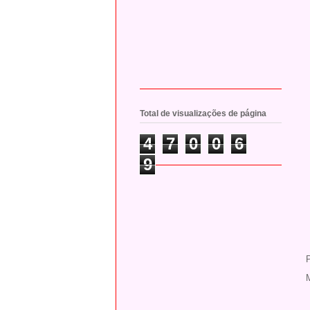
Total de visualizações de página
4
7
0
0
6
9