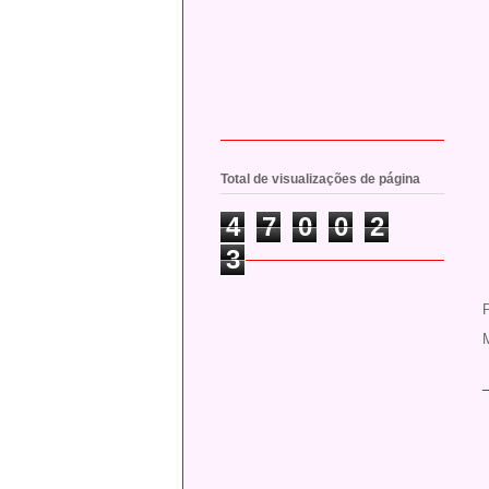
Total de visualizações de página
4
7
0
0
2
3