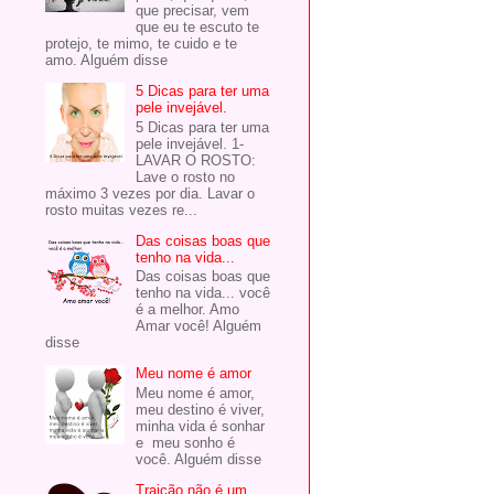
que precisar, vem
que eu te escuto te
protejo, te mimo, te cuido e te
amo. Alguém disse
5 Dicas para ter uma
pele invejável.
5 Dicas para ter uma
pele invejável. 1-
LAVAR O ROSTO:
Lave o rosto no
máximo 3 vezes por dia. Lavar o
rosto muitas vezes re...
Das coisas boas que
tenho na vida...
Das coisas boas que
tenho na vida... você
é a melhor. Amo
Amar você! Alguém
disse
Meu nome é amor
Meu nome é amor,
meu destino é viver,
minha vida é sonhar
e meu sonho é
você. Alguém disse
Traição não é um