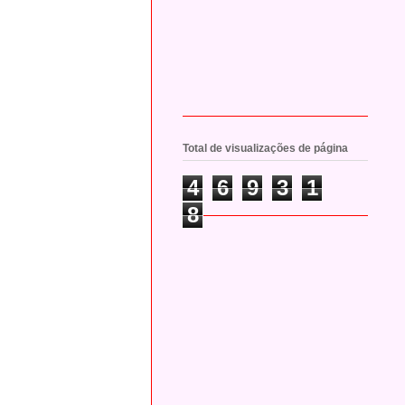
Total de visualizações de página
4
6
9
3
1
8