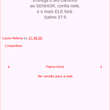
Entrega o teu caminho
ao SENHOR, confia nele,
e o mais ELE fará.
Salmo 37:5
Lúcia Helena
às
17:46:00
Compartilhar
‹
›
Página inicial
Ver versão para a web