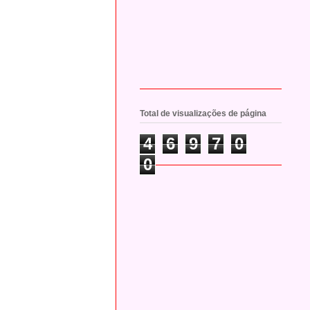
Total de visualizações de página
4
6
9
7
0
0