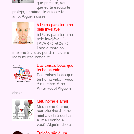
que precisar, vem
que eu te escuto te
protejo, te mimo, te cuido e te
amo. Alguém disse
5 Dicas para ter uma
pele invejável.
5 Dicas para ter uma
pele invejável. 1-
LAVAR O ROSTO:
Lave o rosto no
máximo 3 vezes por dia. Lavar o
rosto muitas vezes re...
Das coisas boas que
tenho na vida...
Das coisas boas que
tenho na vida... você
é a melhor. Amo
Amar você! Alguém
disse
Meu nome é amor
Meu nome é amor,
meu destino é viver,
minha vida é sonhar
e meu sonho é
você. Alguém disse
Traição não é um