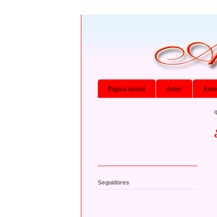
Página inicial
Amor
Amor
q
Seguidores